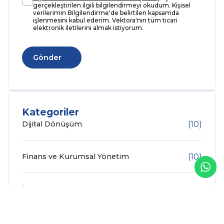
gerçekleştirilen ilgili bilgilendirmeyi okudum. Kişisel
verilerimin Bilgilendirme'de belirtilen kapsamda
işlenmesini kabul ederim. Vektora'nın tüm ticari
elektronik iletilerini almak istiyorum.
Kategoriler
Dijital Dönüşüm
(10)
Finans ve Kurumsal Yönetim
(10)
İnsan Kaynakları ve Çalışan Deneyimi
(7)
İş Analitiği
(2)