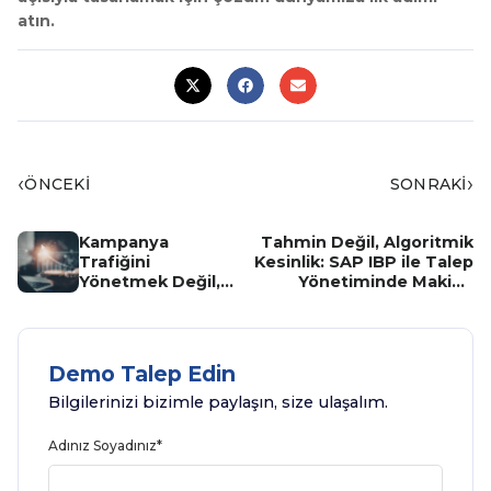
atın.
‹
›
ÖNCEKİ
SONRAKİ
Kampanya
Tahmin Değil, Algoritmik
Trafiğini
Kesinlik: SAP IBP ile Talep
Yönetmek Değil,
Yönetiminde Makine
Yönlendirmek:
Öğrenimi
SAP Marketing
Cloud ile Çevik
Dönüşüm
Demo Talep Edin
Bilgilerinizi bizimle paylaşın, size ulaşalım.
Adınız Soyadınız*