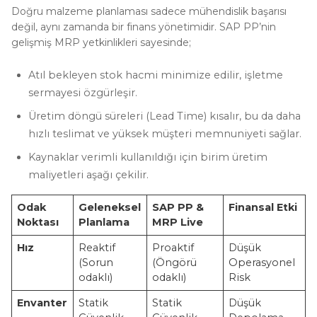
Doğru malzeme planlaması sadece mühendislik başarısı
değil, aynı zamanda bir finans yönetimidir. SAP PP’nin
gelişmiş MRP yetkinlikleri sayesinde;
Atıl bekleyen stok hacmi minimize edilir, işletme
sermayesi özgürleşir.
Üretim döngü süreleri (Lead Time) kısalır, bu da daha
hızlı teslimat ve yüksek müşteri memnuniyeti sağlar.
Kaynaklar verimli kullanıldığı için birim üretim
maliyetleri aşağı çekilir.
Odak
Geleneksel
SAP PP &
Finansal Etki
Noktası
Planlama
MRP Live
Hız
Reaktif
Proaktif
Düşük
(Sorun
(Öngörü
Operasyonel
odaklı)
odaklı)
Risk
Envanter
Statik
Statik
Düşük