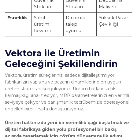
Güvenlik
Güvenlik
Depolama
Stokları
Stokları
Maliyeti
Esneklik
Sabit
Dinamik
Yüksek Pazar
üretim
talep
Çevikliği
takvimi
uyumu
Vektora ile Üretimin
Geleceğini Şekillendirin
Vektora, üretim süreçlerinizi sadece dijitalleştirmiyor;
fabrikanızın yapısına ve pazarın dinamiklerine en uygun
üretim stratejisini kurguluyoruz. Üretim hatlarınızdaki
karmaşıklığı analiz ediyor, MRP parametrelerinizi en verimli
seviyeye çekiyor ve danışmanlık tecrübemizle operasyonel
engelleri birer fırsata dönüştürüyoruz.
Üretim hattınızda yeni bir verimlilik çağı başlatmak ve
dijital fabrikaya giden yolu profesyonel bir bakış
açısıyla tasarlamak için çözüm dünyamıza ilk adımı