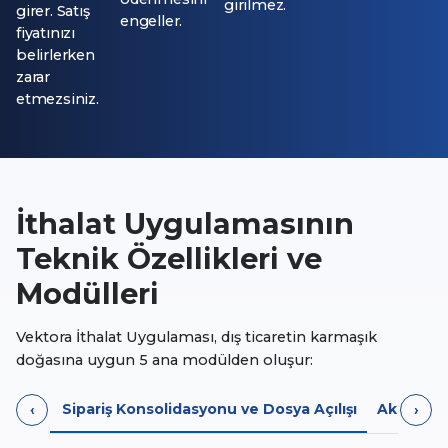
girilmez.
girer. Satış
engeller.
fiyatınızı
belirlerken
zarar
etmezsiniz.
İthalat Uygulamasının
Teknik Özellikleri ve
Modülleri
Vektora İthalat Uygulaması, dış ticaretin karmaşık
doğasına uygun 5 ana modülden oluşur:
Sipariş Konsolidasyonu ve Dosya Açılışı
Akıllı Ma
‹
›