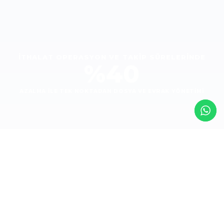
İTHALAT OPERASYON VE TAKİP SÜRELERİNDE
%40
AZALMA İLE TEK NOKTADAN DOSYA VE EVRAK YÖNETİMİ
Sipariş Konsolidasyonu ve Dosya Açılışı
Lojistiğin başladığı yer.
Esnek Gruplama:
Çin'den gelen 3 farklı siparişi veya
tek bir siparişin parçalı sevkiyatını (Partial Shipment),
tek bir İthalat Dosyası altında birleştirme yeteneği.
Belge Yönetimi (DMS):
Konşimento (Bill of Lading),