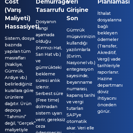
Cost
Demurrage
Veri
Planlaması
(Varış
Tasarrufu
Girişine
İthalat
Maliyeti)
Son
dosyalarına
Dosyanın
Hassasiyeti
bağlı
hangi
Gümrük
bekleyen
aşamada
müşavirinizin
Sistem, dosya
ödemeler
olduğu
kullandığı
bazında
(Transfer,
(Kırmızı Hat,
yazılımlarla
yapılan tüm
Akreditif,
Sarı Hat vb.)
(Evrim,
masrafları
Vergi) vade
ve
Nasyonel vb.)
(Nakliye,
tarihleriyle
gümrükteki
entegrasyon
Gümrük,
raporlanır.
bekleme
sayesinde,
Ardiye vb.)
Hazine
süresi anlık
beyanname
belirlediğiniz
departmanı
izlenir.
numarası,
kurallara göre
döviz
Serbest süre
kapanış tarihi
ürünlere
ihtiyacını
(Free time)
ve vergi
dağıtır. Ürün
önceden
dolmadan
tutarları
depoya
görür.
sistem uyarı
SAP’ye
“Tahmini”
verir, gereksiz
otomatik
değil, “Gerçek”
ceza
akar. Veri elle
maliyetiyle
ödenmesini