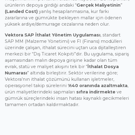
ürünlerin depoya girdiği andaki “
Gerçek Maliyetinin
”
(Landed Cost)
yanlış hesaplanmasına, kur farkı
zararlarına ve gümrükte bekleyen mallar için ödenen
yüksek ardiye/demurrage cezalarına neden olur.
Vektora SAP İthalat Yönetim Uygulaması
, standart
SAP MM (Malzeme Yönetimi) ve FI (Finans) modülleri
üzerinde çalışan, ithalat sürecini uçtan uca dijitalleştiren
merkezi bir “Dış Ticaret Kokpiti”dir. Bu uygulama, sipariş
aşamasından malın depoya girişine kadar olan tüm
evrak, statü ve maliyet akışını tek bir “
İthalat Dosya
Numarası
” altında birleştirir. Sektör verilerine göre;
Vektora’nın ithalat çözümünü kullanan işletmeler,
operasyonel takip sürelerini
%40 oranında azaltmakta
,
ürün maliyetlerindeki sapmaları
sıfıra indirmekte
ve
gümrük süreçlerindeki insan hatası kaynaklı gecikmeleri
tamamen ortadan kaldırmaktadır.