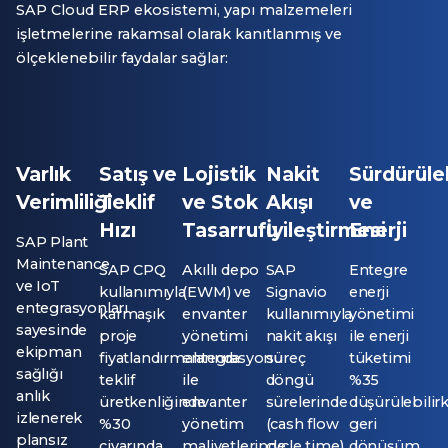
SAP Cloud ERP ekosistemi, yapı malzemeleri
işletmelerine rakamsal olarak kanıtlanmış ve
ölçeklenebilir faydalar sağlar:
Varlık
Satış ve
Lojistik
Nakit
Sürdürüleb
Verimliliği
Teklif
ve Stok
Akışı
ve
Hızı
Tasarrufu
İyileştirmesi
Enerji
SAP Plant
Maintenance
SAP CPQ
Akıllı depo
SAP
Entegre
ve IoT
kullanımıyla
(EWM) ve
Signavio
enerji
entegrasyonları
karmaşık
envanter
kullanımıyla
yönetimi
sayesinde
proje
yönetimi
nakit akışı
ile enerji
ekipman
fiyatlandırmalarında
entegrasyonu
süreç
tüketimi
sağlığı
teklif
ile
döngü
%35
anlık
üretkenliğinde
envanter
sürelerinde
düşürülebilir
izlenerek
%30
yönetim
(cash flow
geri
plansız
civarında
maliyetlerinde
cycle time)
dönüşüm