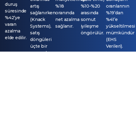
duruş
artış
%18
%10-%20
oranlarının
süresinde
sağlanırken
oranında
arasında
%19’dan
%42’ye
(Knack
net azalma
somut
%41’e
varan
Systems),
sağlanır.
iyileşme
yükseltilmesi
azalma
satış
öngörülür.
mümkündür
elde edilir.
döngüleri
(EHS
üçte bir
Verileri).
oranında
kısalmaktadır.
Temel Özellikler ve Çözüm
Bileşenleri
Yapı malzemeleri operasyonlarını 360 derece yöneten
teknolojik katmanlar şunlardır: