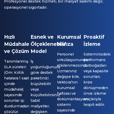
Profesyonel destek hizmeti, bir maliyet kalemi değil,
operasyonel sigortadır.
Hızlı
Esnek ve
Kurumsal
Proaktif
Müdahale
Ölçeklenebilir
Hafıza
İzleme
ve Çözüm
Model
Personel
Sisteminizdeki
sirkülasyonundan
performans
Tanımlanmış
İş
etkilenmezsiniz.
darboğazları
SLA süreleri
yoğunluğunuza
Uzmanınız
veya kapasite
(Örn: Kritik
göre destek
değişse bile,
sorunları,
hatalara 1 saat
paketinizi
Vektora’nın
krize
içinde
büyütebilir
kurumsal
dönüşmeden
müdahale)
veya
hafızası ve
önce izleme
sayesinde
küçültebilirsiniz.
dokümantasyon
araçlarıyla
sorunlar işi
Sabit
sistemi
tespit edilir.
durdurmadan
maliyetler,
sayesinde
çözülür.
değişken