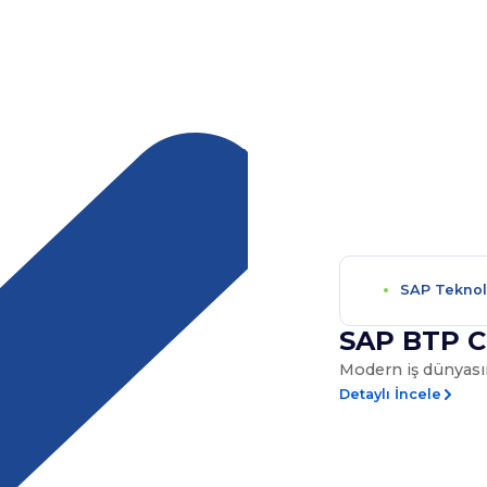
SAP Teknolo
eri
SAP BTP Cl
Modern iş dünyasın
Detaylı İncele