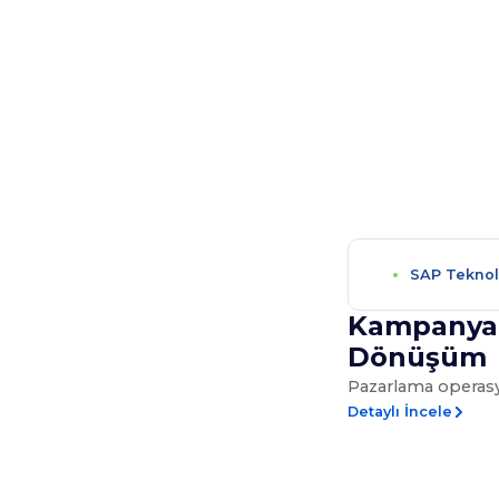
SAP Teknolo
özümleri
Kampanya 
Dönüşüm
Pazarlama operasy
Detaylı İncele