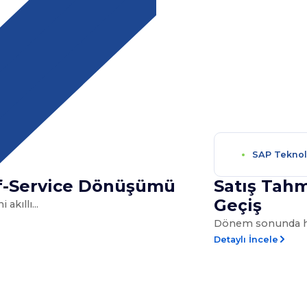
SAP Teknolo
elf-Service Dönüşümü
Satış Tahm
Geçiş
kıllı...
Dönem sonunda hed
Detaylı İncele