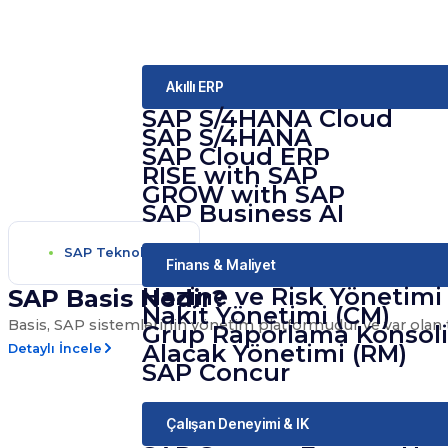
Akıllı ERP
SAP S/4HANA Cloud
SAP S/4HANA
SAP Cloud ERP
RISE with SAP
GROW with SAP
SAP Business AI
SAP Teknolojileri
Finans & Maliyet
Hazine ve Risk Yönetimi
SAP Basis Nedir?
Nakit Yönetimi (CM)
Basis, SAP sistemlerinin yönetim platformudur ve var olan t
Grup Raporlama Konsol
Alacak Yönetimi (RM)
Detaylı İncele
SAP Concur
Çalışan Deneyimi & IK