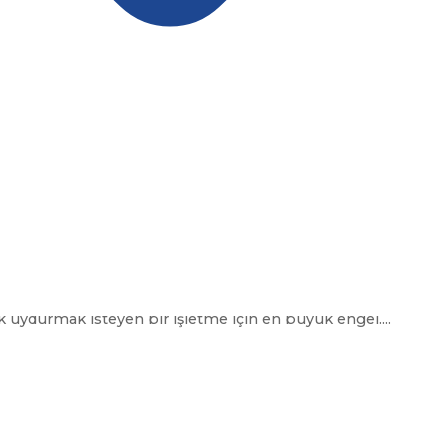
NA Cloud ile API ve Entegrasyon Ç
uydurmak isteyen bir işletme için en büyük engel....