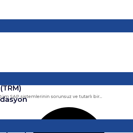
 (TRM)
üm SAP sistemlerinin sorunsuz ve tutarlı bir...
idasyon