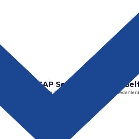
 Artırın: SAP Service Cloud ile S
eri hızlı yanıtlamakla değil, bu taleplerin oluşma nedenlerini a