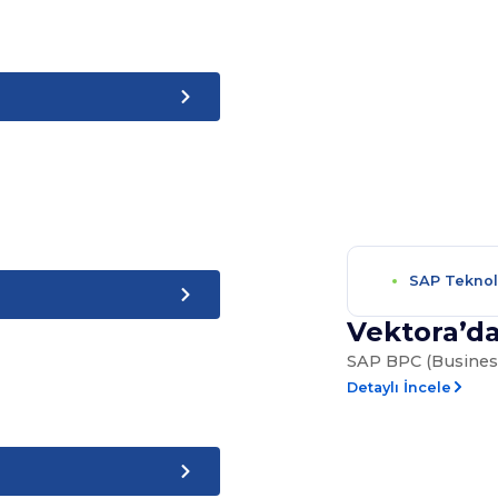
SAP Teknolo
Vektora’da
SAP BPC (Business 
Detaylı İncele