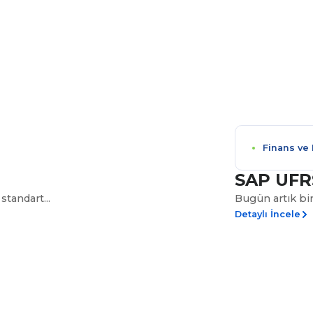
Finans ve
SAP UFR
tandart...
Bugün artık birç
Detaylı İncele