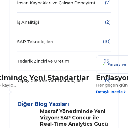
(7)
İnsan Kaynakları ve Çalışan Deneyimi
(2)
İş Analitiği
(10)
SAP Teknolojileri
(15)
Tedarik Zinciri ve Üretim
Finans ve
timinde Yeni Standartlar
Enflasyo
(9)
Yapay Zeka ve Veri Teknolojileri
kayıp...
Her geçen gün f
Detaylı İncele
Diğer Blog Yazıları
Masraf Yönetiminde Yeni
Vizyon: SAP Concur ile
Real-Time Analytics Gücü