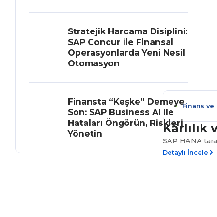
Stratejik Harcama Disiplini:
SAP Concur ile Finansal
Operasyonlarda Yeni Nesil
Otomasyon
Finansta “Keşke” Demeye
Finans ve
Son: SAP Business AI ile
Hataları Öngörün, Riskleri
Kârlılık
Yönetin
SAP HANA taraf
Detaylı İncele