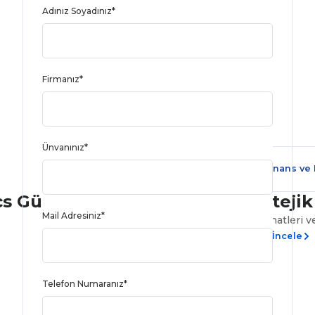
Adınız Soyadınız*
Firmanız*
Ünvanınız*
Finans ve
cs Gücü
Strateji
Mail Adresiniz*
İş seyahatleri 
Detaylı İncele
Telefon Numaranız*