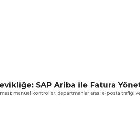
vikliğe: SAP Ariba ile Fatura Yöne
ası; manuel kontroller, departmanlar arası e-posta trafiği ve 