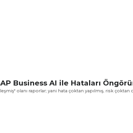
P Business AI ile Hataları Öngörün
eşmiş" olanı raporlar; yani hata çoktan yapılmış, risk çoktan o