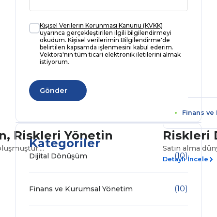
Kişisel Verilerin Korunması Kanunu (KVKK)
uyarınca gerçekleştirilen ilgili bilgilendirmeyi
okudum. Kişisel verilerimin Bilgilendirme'de
belirtilen kapsamda işlenmesini kabul ederim.
Vektora'nın tüm ticari elektronik iletilerini almak
istiyorum.
Finans ve
, Riskleri Yönetin
Riskleri
Kategoriler
luşmuştur....
Satın alma düny
(10)
Dijital Dönüşüm
Detaylı İncele
(10)
Finans ve Kurumsal Yönetim