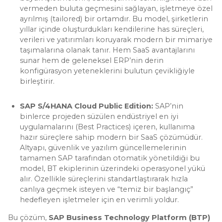
vermeden buluta geçmesini sağlayan, işletmeye özel
ayrılmış (tailored) bir ortamdır. Bu model, şirketlerin
yıllar içinde oluşturdukları kendilerine has süreçleri,
verileri ve yatırımları koruyarak modern bir mimariye
taşımalarına olanak tanır. Hem SaaS avantajlarını
sunar hem de geleneksel ERP’nin derin
konfigürasyon yeteneklerini bulutun çevikliğiyle
birleştirir.
SAP S/4HANA Cloud Public Edition:
SAP’nin
binlerce projeden süzülen endüstriyel en iyi
uygulamalarını (Best Practices) içeren, kullanıma
hazır süreçlere sahip modern bir SaaS çözümüdür.
Altyapı, güvenlik ve yazılım güncellemelerinin
tamamen SAP tarafından otomatik yönetildiği bu
model, BT ekiplerinin üzerindeki operasyonel yükü
alır. Özellikle süreçlerini standartlaştırarak hızla
canlıya geçmek isteyen ve “temiz bir başlangıç”
hedefleyen işletmeler için en verimli yoldur.
Bu çözüm,
SAP Business Technology Platform (BTP)