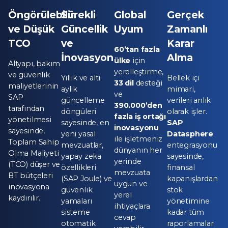
Öngörülebilir
Sürekli
Global
Gerçek
ve Düşük
Güncellik
Uyum
Zamanlı
TCO
ve
Karar
60’tan fazla
İnovasyon
Alma
ülke
için
Altyapı, bakım
yerelleştirme,
ve güvenlik
Yıllık ve altı
Bellek içi
33 dil
desteği
maliyetlerinin
aylık
mimari,
ve
SAP
güncelleme
verileri anlık
390.000’den
tarafından
döngüleri
olarak işler.
fazla iş ortağı
yönetilmesi
sayesinde, en
SAP
inovasyonu
sayesinde,
yeni yasal
Datasphere
ile işletmeniz
Toplam Sahip
mevzuatlar,
entegrasyonu
dünyanın her
Olma Maliyeti
yapay zeka
sayesinde,
yerinde
(TCO) düşer ve
özellikleri
finansal
mevzuata
BT bütçeleri
(SAP Joule) ve
kapanışlardan
uygun ve
inovasyona
güvenlik
stok
yerel
kaydırılır.
yamaları
yönetimine
ihtiyaçlara
sisteme
kadar tüm
cevap
otomatik
raporlamalar