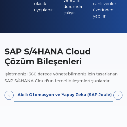
verebilir
olarak
canlı veriler
durumda
uygulanır.
üzerinden
çalışır.
yapılır.
SAP S/4HANA Cloud
Çözüm Bileşenleri
İşletmenizi 360 derece yönetebilmeniz için tasarlanan
SAP S/4HANA Cloud'un temel bileşenleri şunlardır:
Akıllı Otomasyon ve Yapay Zeka (SAP Joule)
Temi
‹
›