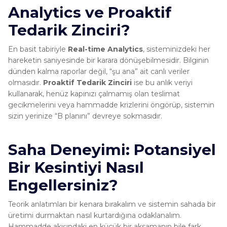
Analytics ve Proaktif
Tedarik Zinciri?
En basit tabiriyle
Real-time Analytics
, sisteminizdeki her
hareketin saniyesinde bir karara dönüşebilmesidir. Bilginin
dünden kalma raporlar değil, “şu ana” ait canlı veriler
olmasıdır.
Proaktif Tedarik Zinciri
ise bu anlık veriyi
kullanarak, henüz kapınızı çalmamış olan teslimat
gecikmelerini veya hammadde krizlerini öngörüp, sistemin
sizin yerinize “B planını” devreye sokmasıdır.
Saha Deneyimi: Potansiyel
Bir Kesintiyi Nasıl
Engellersiniz?
Teorik anlatımları bir kenara bırakalım ve sistemin sahada bir
üretimi durmaktan nasıl kurtardığına odaklanalım.
Hammadde akışındaki en küçük bir aksamanın bile fark