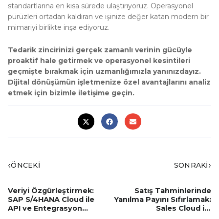
standartlarına en kısa sürede ulaştırıyoruz. Operasyonel
pürüzleri ortadan kaldıran ve işinize değer katan modern bir
mimariyi birlikte inşa ediyoruz.
Tedarik zincirinizi gerçek zamanlı verinin gücüyle
proaktif hale getirmek ve operasyonel kesintileri
geçmişte bırakmak için uzmanlığımızla yanınızdayız.
Dijital dönüşümün işletmenize özel avantajlarını analiz
etmek için bizimle iletişime geçin.
‹
›
ÖNCEKİ
SONRAKİ
Veriyi Özgürleştirmek:
Satış Tahminlerinde
SAP S/4HANA Cloud ile
Yanılma Payını Sıfırlamak:
API ve Entegrasyon
Sales Cloud ile
Çözümleri
“Temenni”den