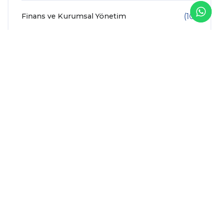
Finans ve Kurumsal Yönetim
(10)
İnsan Kaynakları ve Çalışan Deneyimi
(7)
İş Analitiği
(2)
SAP Teknolojileri
(10)
Tedarik Zinciri ve Üretim
(15)
Yapay Zeka ve Veri Teknolojileri
(9)
Diğer Blog Yazıları