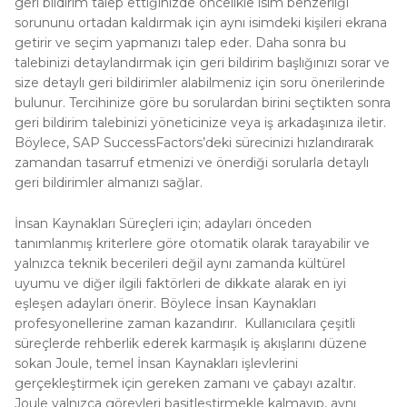
geri bildirim talep ettiğinizde öncelikle isim benzerliği
sorununu ortadan kaldırmak için aynı isimdeki kişileri ekrana
getirir ve seçim yapmanızı talep eder. Daha sonra bu
talebinizi detaylandırmak için geri bildirim başlığınızı sorar ve
size detaylı geri bildirimler alabilmeniz için soru önerilerinde
bulunur. Tercihinize göre bu sorulardan birini seçtikten sonra
geri bildirim talebinizi yöneticinize veya iş arkadaşınıza iletir.
Böylece, SAP SuccessFactors’deki sürecinizi hızlandırarak
zamandan tasarruf etmenizi ve önerdiği sorularla detaylı
geri bildirimler almanızı sağlar.
İnsan Kaynakları Süreçleri için; adayları önceden
tanımlanmış kriterlere göre otomatik olarak tarayabilir ve
yalnızca teknik becerileri değil aynı zamanda kültürel
uyumu ve diğer ilgili faktörleri de dikkate alarak en iyi
eşleşen adayları önerir. Böylece İnsan Kaynakları
profesyonellerine zaman kazandırır. Kullanıcılara çeşitli
süreçlerde rehberlik ederek karmaşık iş akışlarını düzene
sokan Joule, temel İnsan Kaynakları işlevlerini
gerçekleştirmek için gereken zamanı ve çabayı azaltır.
Joule yalnızca görevleri basitleştirmekle kalmayıp, aynı