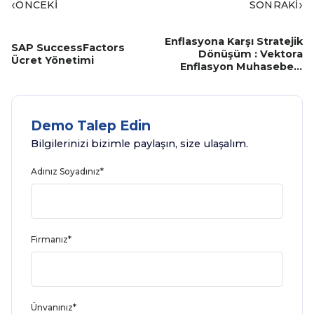
‹
›
ÖNCEKİ
SONRAKİ
Enflasyona Karşı Stratejik
SAP SuccessFactors
Dönüşüm : Vektora
Ücret Yönetimi
Enflasyon Muhasebesi
Çözümü
Demo Talep Edin
Bilgilerinizi bizimle paylaşın, size ulaşalım.
Adınız Soyadınız*
Firmanız*
Ünvanınız*