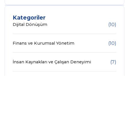
Kategoriler
Dijital Dönüşüm
(10)
Finans ve Kurumsal Yönetim
(10)
İnsan Kaynakları ve Çalışan Deneyimi
(7)
İş Analitiği
(2)
SAP Teknolojileri
(10)
Tedarik Zinciri ve Üretim
(15)